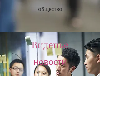
общество
Виденье
новости
Виденье